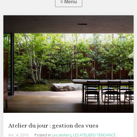
Atelier du jour : gestion des vues
Avr, 4, 2016
Posted in
Les ateliers
,
LES ATELIERS/ TENDANCE