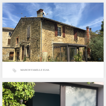
Maison Genissieux
…
MAISON FAMILLE ELSA
Maison de famille Elsa
…