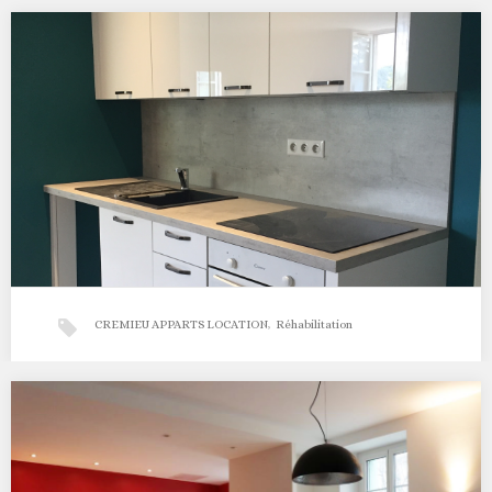
Valence Sud, projet réhabilitation extension
Mission Conception / chantier 2017 Après la pause estivale, un
retour sur un projet réceptionné début…
CREMIEU APPARTS LOCATION
,
Réhabilitation
RÉHABILITATION DE 2 APPARTS
Mission Conception / chantier 2017 Aujourd’hui, prenons
quelques minutes pour partager les photos de l’opération de…