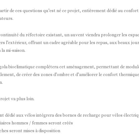
partir de ces questions qu’est né ce projet, entièrement dédié au confort
ateurs.
continuité du réfectoire existant, un auvent viendra prolonger les espa
rs l’extérieur, offrant un cadre agréable pour les repas, aux beaux jou
la mi-saison.
gola bioclimatique complétera cet aménagement, permettant de modul
illement, de créer des zones d’ombre et d’améliorer le confort thermiqu
n.
rojet va plus loin.
t dédié aux vélos intégrera des bornes de recharge pour vélos électri
iaires hommes / femmes seront créés
hes seront mises à disposition