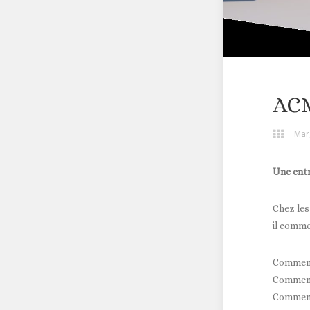
AC
Mar
Une entr
Chez le
il comme
Comment 
Comment
Comment 