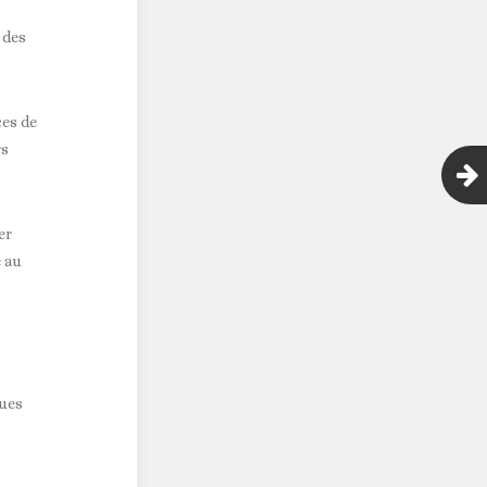
 des
ces de
rs
er
e au
ques