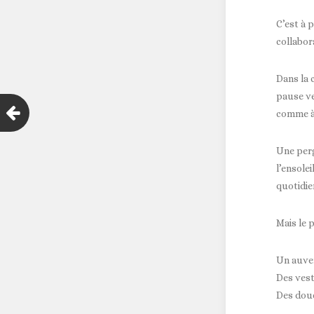
C’est à 
collabor
Dans la 
pause ve
comme à 
Une per
l’ensole
quotidie
Mais le p
Un auven
Des vest
Des douc