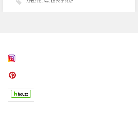
ATELIER n°06 : LE TOIT PLAT
Atelier n°06 : Le Toit Plat
ATELIER N°La maison à toit plat véhicule une image de
modernité infinie, le jeux des volumes,…