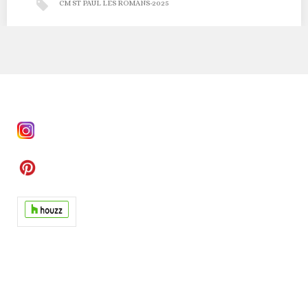
CM ST PAUL LES ROMANS-2025
CM ST PAUL LES ROMANS 2025
À Saint-Paul-lès-Romans, au cœur du parc d’activités, l’agence
Crédit Mutuel de Romans s’inscrit dans une logique…